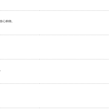
够放心购物。
。