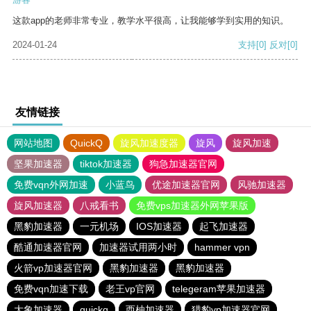
这款app的老师非常专业，教学水平很高，让我能够学到实用的知识。
2024-01-24
支持
[0]
反对
[0]
友情链接
网站地图
QuickQ
旋风加速度器
旋风
旋风加速
坚果加速器
tiktok加速器
狗急加速器官网
免费vqn外网加速
小蓝鸟
优途加速器官网
风驰加速器
旋风加速器
八戒看书
免费vps加速器外网苹果版
黑豹加速器
一元机场
IOS加速器
起飞加速器
酷通加速器官网
加速器试用两小时
hammer vpn
火箭vp加速器官网
黑豹加速器
黑豹加速器
免费vqn加速下载
老王vp官网
telegeram苹果加速器
大象加速器
quickq
西柚加速器
猎豹vp加速器官网