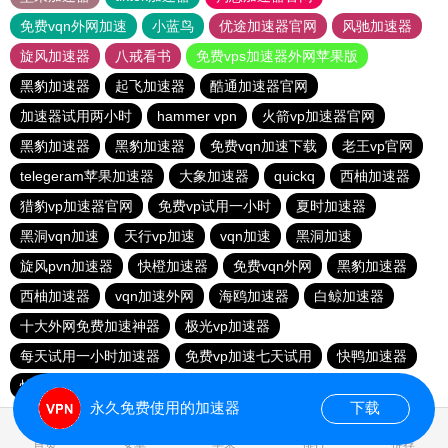
免费vqn外网加速
小蓝鸟
优途加速器官网
风驰加速器
旋风加速器
八戒看书
免费vps加速器外网苹果版
黑豹加速器
起飞加速器
酷通加速器官网
加速器试用两小时
hammer vpn
火箭vp加速器官网
黑豹加速器
黑豹加速器
免费vqn加速下载
老王vp官网
telegeram苹果加速器
大象加速器
quickq
西柚加速器
猎豹vp加速器官网
免费vp试用一小时
夏时加速器
黑洞vqn加速
天行vp加速
vqn加速
黑洞加速
旋风pvn加速器
快橙加速器
免费vqn外网
黑豹加速器
西柚加速器
vqn加速外网
海鸥加速器
白鲸加速器
十大外网免费加速神器
极光vp加速器
每天试用一小时加速器
免费vp加速七天试用
快鸭加速器
快鸭vp加速器
BitzNet加速器
极光加速器
网必通
永久免费使用的加速器
下载
1.523667s
首页
安卓
苹果
排行
推荐