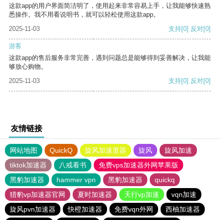
这款app的用户界面简洁明了，使用起来非常容易上手，让我能够快速熟
悉操作。我不用看说明书，就可以轻松使用这款app。
2025-11-03
支持
[0]
反对
[0]
游客
这款app的售后服务非常完善，遇到问题总是能够得到妥善解决，让我能
够放心购物。
2025-11-03
支持
[0]
反对
[0]
友情链接
网站地图
QuickQ
旋风加速度器
旋风
旋风加速
tiktok加速器
八戒看书
免费vps加速器外网苹果版
黑豹加速器
hammer vpn
黑豹加速器
quickq
猎豹vp加速器官网
夏时加速器
天行vp加速
vqn加速
旋风pvn加速器
快橙加速器
免费vqn外网
西柚加速器