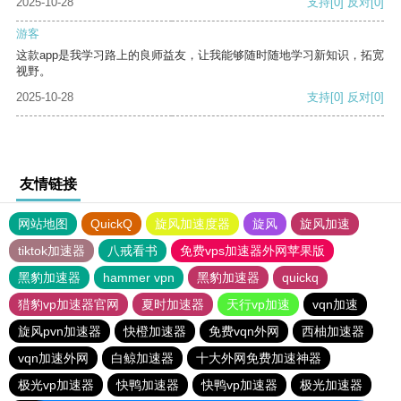
2025-10-28
支持
[0]
反对
[0]
游客
这款app是我学习路上的良师益友，让我能够随时随地学习新知识，拓宽
视野。
2025-10-28
支持
[0]
反对
[0]
友情链接
网站地图
QuickQ
旋风加速度器
旋风
旋风加速
tiktok加速器
八戒看书
免费vps加速器外网苹果版
黑豹加速器
hammer vpn
黑豹加速器
quickq
猎豹vp加速器官网
夏时加速器
天行vp加速
vqn加速
旋风pvn加速器
快橙加速器
免费vqn外网
西柚加速器
vqn加速外网
白鲸加速器
十大外网免费加速神器
极光vp加速器
快鸭加速器
快鸭vp加速器
极光加速器