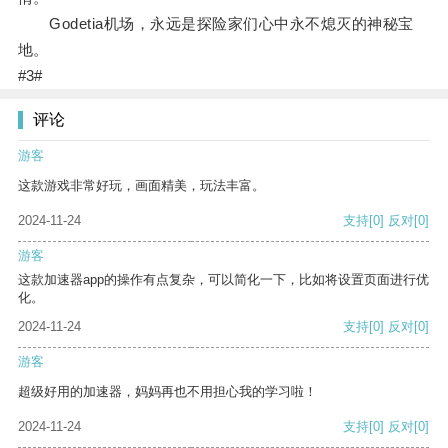
Godetia机场，永远是探险家们心中永不熄灭的神秘宝
地。
#3#
评论
游客
这款游戏非常好玩，画面精美，玩法丰富。
2024-11-24
支持
[0]
反对
[0]
游客
这款加速器app的操作有点复杂，可以简化一下，比如将设置页面进行优
化。
2024-11-24
支持
[0]
反对
[0]
游客
超级好用的加速器，妈妈再也不用担心我的学习啦！
2024-11-24
支持
[0]
反对
[0]