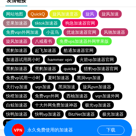
友情链接
网站地图
QuickQ
旋风加速度器
旋风
旋风加速
坚果加速器
tiktok加速器
狗急加速器官网
免费vqn外网加速
小蓝鸟
优途加速器官网
风驰加速器
旋风加速器
八戒看书
免费vps加速器外网苹果版
黑豹加速器
起飞加速器
酷通加速器官网
加速器试用两小时
hammer vpn
火箭vp加速器官网
黑豹加速器
黑豹加速器
quickq
猎豹vp加速器官网
免费vp试用一小时
夏时加速器
黑洞vqn加速
天行vp加速
vqn加速
黑洞加速
旋风pvn加速器
快橙加速器
免费vqn外网
西柚加速器
vqn加速外网
白鲸加速器
十大外网免费加速神器
极光vp加速器
快鸭加速器
快鸭vp加速器
BitzNet加速器
极光加速器
网必通
永久免费使用的加速器
下载