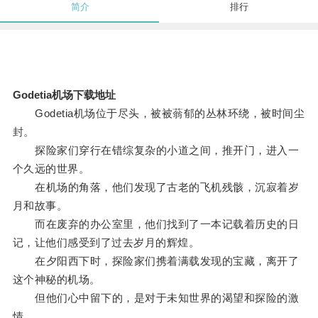
简介
排行
Godetia机场下载地址
Godetia机场位于尽头，被被蓊郁的丛林环绕，被时间尘
封。
探险家们穿行在错综复杂的小道之间，推开门，进入一
个久远的世界。
在机场的角落，他们发现了古老的飞机残骸，沉寂着岁
月和故事。
而在废弃的办公室里，他们找到了一本记载着历史的日
记，让他们感受到了过去岁月的辉煌。
在夕阳西下时，探险家们携着满载发现的宝藏，离开了
这个神秘的机场。
但他们心中留下的，是对于未知世界的渴望和探险的激
情。