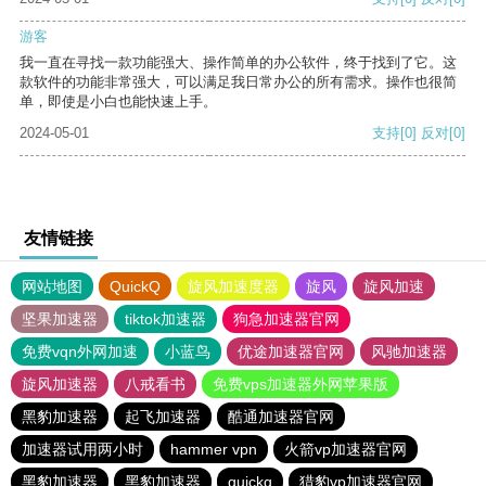
游客
我一直在寻找一款功能强大、操作简单的办公软件，终于找到了它。这
款软件的功能非常强大，可以满足我日常办公的所有需求。操作也很简
单，即使是小白也能快速上手。
2024-05-01
支持
[0]
反对
[0]
友情链接
网站地图
QuickQ
旋风加速度器
旋风
旋风加速
坚果加速器
tiktok加速器
狗急加速器官网
免费vqn外网加速
小蓝鸟
优途加速器官网
风驰加速器
旋风加速器
八戒看书
免费vps加速器外网苹果版
黑豹加速器
起飞加速器
酷通加速器官网
加速器试用两小时
hammer vpn
火箭vp加速器官网
黑豹加速器
黑豹加速器
quickq
猎豹vp加速器官网